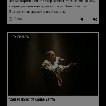
Пол Маккартни и Ринго Старр записали трек «Home To Us»,
который рассказывает о детских годах Пола и Ринго в
Ливерпуле и их дружбе длиной в жизнь!
13 мая
ШОУ-БИЗНЕС
"Седая ночь" от Канье Уэста