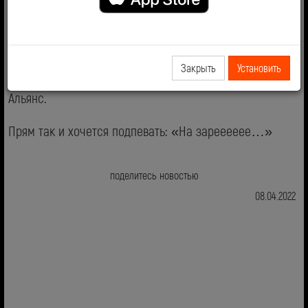
Бейонсе, отойди в сторонку
Yung Lean и FKA Twigs дропнули трек «Bliss»,
Закрыть
Установить
записанный на семпл той самой «На заре» группы
Альянс.
Прям так и хочется подпевать: «На зарееееее…»
поделитесь новостью
08.04.2022