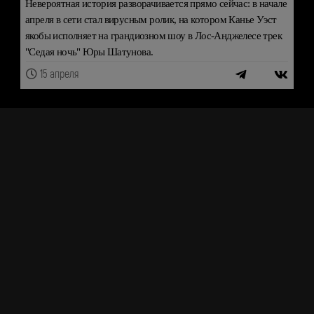
Невероятная история разворачивается прямо сейчас: в начале
апреля в сети стал вирусным ролик, на котором Канье Уэст
якобы исполняет на грандиозном шоу в Лос-Анджелесе трек
"Седая ночь" Юры Шатунова.
15 апреля
ШОУ-БИЗНЕС
Премия "Виктория-2026"