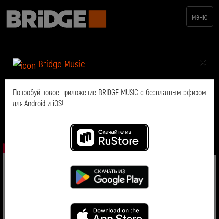
меню
×
Bridge Music
Попробуй новое приложение BRIDGE MUSIC с бесплатным эфиром
для Android и iOS!
Новый клип Yung Lean и FKA
Twigs «Bliss»