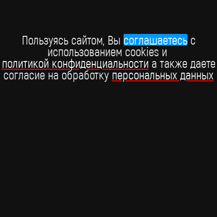
В Москве состоялась Российская национальная музыкальная
премия "Виктория", которая прошла при поддержке BRIDGE
Пользуясь сайтом, Вы
соглашаетесь
c
РУССКИЙ ХИТ.
использованием cookies и
15 марта
политикой конфиденциальности
а также даете
согласие на обработку
персональных данных
BRIDGE MEDIA, 2026
+7 (495) 234-51-97
Telegram BRIDGE MEDIA
Telegram BABY TIME
ВКонтакте