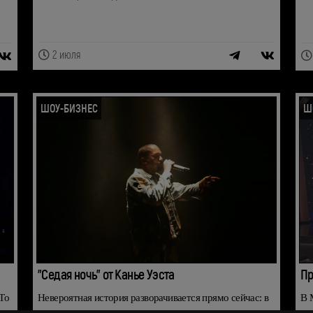
2 июля
ШОУ-БИЗНЕС
Ш
"Седая ночь" от Канье Уэста
Пр
To
Невероятная история разворачивается прямо сейчас: в
В 