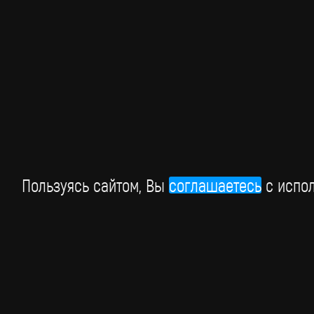
Us», который рассказывает о детских годах Пола и
Ринго в Ливерпуле и их дружбе длиной в жизнь!
13 мая
Пользуясь сайтом, Вы
соглашаетесь
c испол