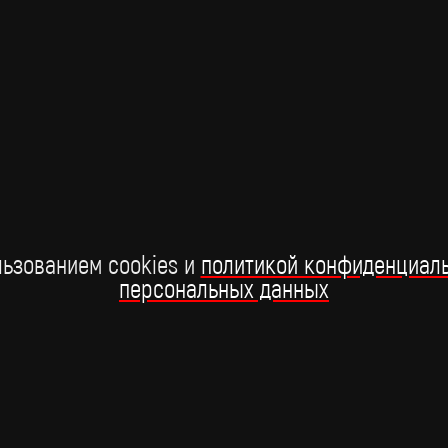
начале апреля в сети стал вирусным ролик, на котором
му
Канье Уэст якобы исполняет на грандиозном шоу в
по
Лос-Анджелесе трек "Седая ночь" Юры Шатунова.
15 апреля
ьзованием cookies и
политикой конфиденциал
персональных данных