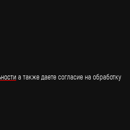
зыкальная премия "Виктория", которая прошла при
ддержке BRIDGE РУССКИЙ ХИТ.
15 марта
ьности
а также даете согласие на обработку