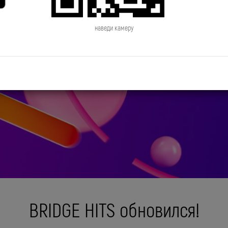
наведи камеру
BRIDGE HITS обновился!