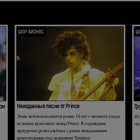
ШОУ-БИЗНЕС
Ш
Неизданные песни от Prince
ом
Гр
Этим летом исполнится ровно 10 лет с момента ухода
Ис
из жизни культового певца Prince. К годовщине
св
приурочен релиз альбома с ранее неизданными
композициями под названием Timeless/