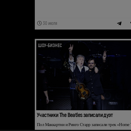
30 июля
ШОУ-БИЗНЕС
Участники The Beatles записали дуэт
Пол Маккартни и Ринго Старр записали трек «Home 