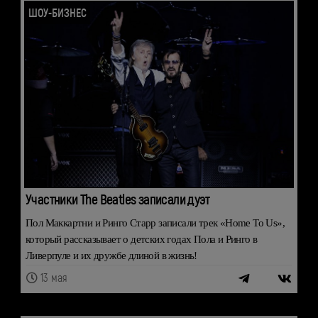
ШОУ-БИЗНЕС
Участники The Beatles записали дуэт
Пол Маккартни и Ринго Старр записали трек «Home To Us»,
который рассказывает о детских годах Пола и Ринго в
Ливерпуле и их дружбе длиной в жизнь!
13 мая