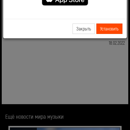
выпустили песню Цветная Азия, написанную на стихи
поэта Михаила Гуцериева
Закрыть
Установить
поделитесь новостью
18.02.2022
Ещё новости мира музыки