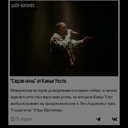
ШОУ-БИЗНЕС
"Седая ночь" от Канье Уэста
Невероятная история разворачивается прямо сейчас: в начале
апреля в сети стал вирусным ролик, на котором Канье Уэст
якобы исполняет на грандиозном шоу в Лос-Анджелесе трек
"Седая ночь" Юры Шатунова.
15 апреля