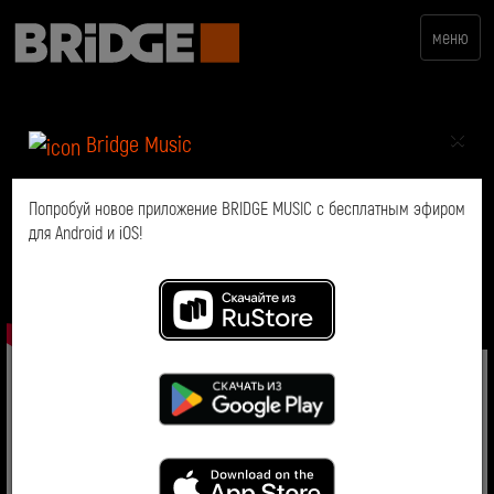
меню
×
Bridge Music
Попробуй новое приложение BRIDGE MUSIC с бесплатным эфиром
для Android и iOS!
Премьера песни
Мастера шансона Анатолий Полотно и Федя Карманов