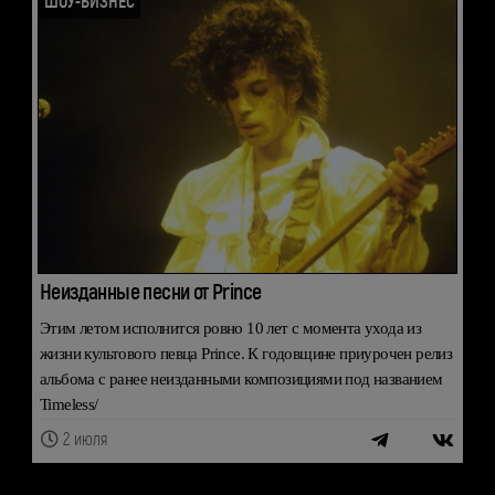
ШОУ-БИЗНЕС
Неизданные песни от Prince
Этим летом исполнится ровно 10 лет с момента ухода из
жизни культового певца Prince. К годовщине приурочен релиз
альбома с ранее неизданными композициями под названием
Timeless/
2 июля