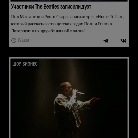
Участники The Beatles записали дуэт
Пол Маккартни и Ринго Старр записали трек «Home To Us»,
который рассказывает о детских годах Пола и Ринго в
Ливерпуле и их дружбе длиной в жизнь!
13 мая
ШОУ-БИЗНЕС