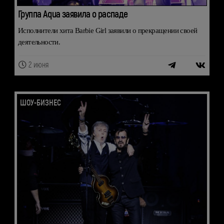
Группа Aqua заявила о распаде
Исполнители хита Barbie Girl заявили о прекращении своей
деятельности.
2 июня
ШОУ-БИЗНЕС