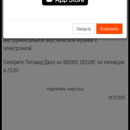
Вы увидите и уникальные сохранившиеся записи
джазменов 60-х, и яркие live-выступления
современников. Вас ждет выразительный меланж
Закрыть
Установить
стилей и жанров, изящные переплетения
инструментальной акустической музыки с
электронной.
Смотрите Пятницу.Джаз на BRIDGE DELUXE по пятницам
в 23:00
поделитесь новостью
28.02.2025