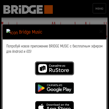
меню
×
Bridge Music
Попробуй новое приложение BRIDGE MUSIC с бесплатным эфиром
для Android и iOS!
Пятница.Джаз на BRIDGE
DELUXE
Пятница.Джаз - это авторская программа редактора
BRIDGE DELUXE - Василисы Мороз, иллюстрирующая
все многообразие как традиционного, так и
современного джаза.