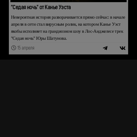
"Седая ночь" от Канье Уэста
Невероятная история разворачивается прямо сейчас: в начале
апреля в сети стал вирусным ролик, на котором Канье Уэст
якобы исполняет на грандиозном шоу в Лос-Анджелесе трек
"Седая ночь" Юры Шатунова.
15 апреля
ШОУ-БИЗНЕС