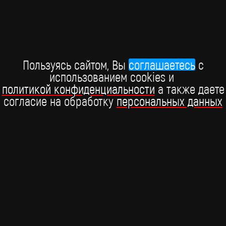
Премия "Виктория-2026"
В Москве состоялась Российская национальная музыкальная
премия "Виктория", которая прошла при поддержке BRIDGE
Пользуясь сайтом, Вы
соглашаетесь
c
РУССКИЙ ХИТ.
использованием cookies и
15 марта
политикой конфиденциальности
а также даете
согласие на обработку
персональных данных
BRIDGE MEDIA, 2026
+7 (495) 234-51-97
Telegram BRIDGE MEDIA
Telegram BABY TIME