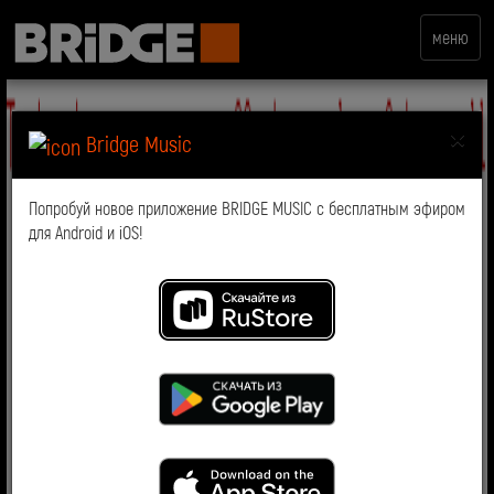
меню
×
Bridge Music
Попробуй новое приложение BRIDGE MUSIC с бесплатным эфиром
для Android и iOS!
Ремикс
Ремиксы на хитовые треки популярны уже несколько
десятилетий подряд, но далеко не все понимают, зачем
и для чего их делают! Сначала разберёмся, что это
такое.
Первое определение “ремикса” появилось в книге