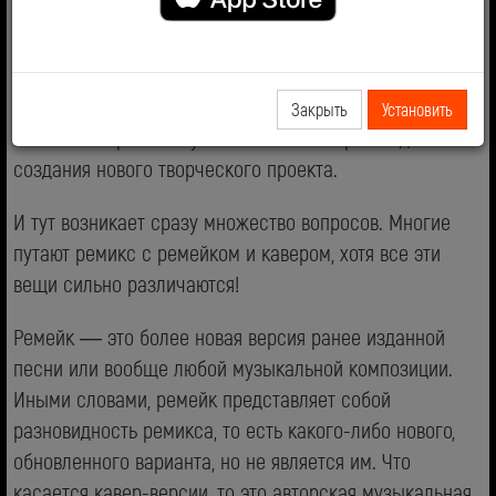
американского ученого Лоуренса Лессига в 2008 году.
В ней автор описал, какое социальное воздействие
оказал интернет, и как он повлиял на создание новых
жанров в музыке. Согласно терминологии, ремикс —
Закрыть
Установить
это комбинирование уже готового материала для
создания нового творческого проекта.
И тут возникает сразу множество вопросов. Многие
путают ремикс с ремейком и кавером, хотя все эти
вещи сильно различаются!
Ремейк — это более новая версия ранее изданной
песни или вообще любой музыкальной композиции.
Иными словами, ремейк представляет собой
разновидность ремикса, то есть какого-либо нового,
обновленного варианта, но не является им. Что
касается кавер-версии, то это авторская музыкальная