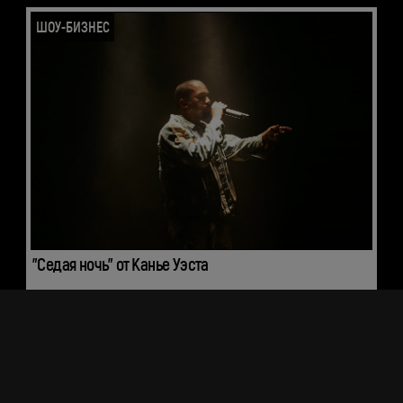
ШОУ-БИЗНЕС
"Седая ночь" от Канье Уэста
Невероятная история разворачивается прямо сейчас: в начале
апреля в сети стал вирусным ролик, на котором Канье Уэст
якобы исполняет на грандиозном шоу в Лос-Анджелесе трек
"Седая ночь" Юры Шатунова.
15 апреля