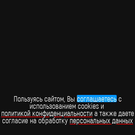
ШОУ-БИЗНЕС
Премия "Виктория-2026"
Пользуясь сайтом, Вы
соглашаетесь
c
использованием cookies и
В Москве состоялась Российская национальная музыкальная
политикой конфиденциальности
а также даете
премия "Виктория", которая прошла при поддержке BRIDGE
согласие на обработку
персональных данных
РУССКИЙ ХИТ.
15 марта