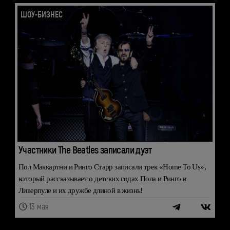
ШОУ-БИЗНЕС
Участники The Beatles записали дуэт
Пол Маккартни и Ринго Старр записали трек «Home To Us»,
который рассказывает о детских годах Пола и Ринго в
Ливерпуле и их дружбе длиной в жизнь!
13 мая