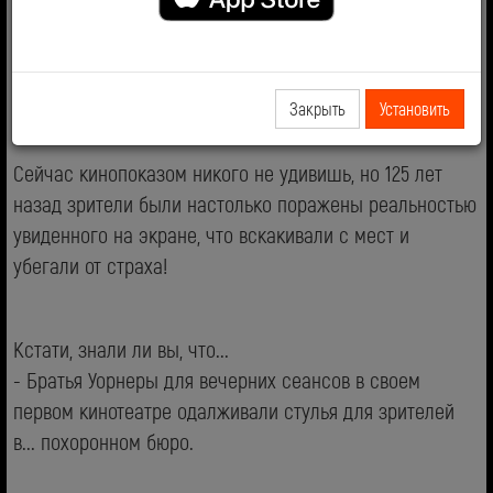
Люмьер впервые в истории устроили киносеанс для
широкой публики. Режиссеры представили свою ленту
«Прибытие поезда на вокзал Ла Сьота».
Закрыть
Установить
Сейчас кинопоказом никого не удивишь, но 125 лет
назад зрители были настолько поражены реальностью
увиденного на экране, что вскакивали с мест и
убегали от страха!
Кстати, знали ли вы, что...
- Братья Уорнеры для вечерних сеансов в своем
первом кинотеатре одалживали стулья для зрителей
в... похоронном бюро.