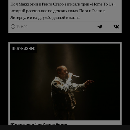
Пол Маккартни и Ринго Старр записали трек «Home To Us»,
который рассказывает о детских годах Пола и Ринго в
Ливерпуле и их дружбе длиной в жизнь!
13 мая
ШОУ-БИЗНЕС
"Седая ночь" от Канье Уэста