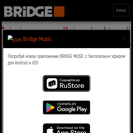
меню
×
Bridge Music
Попробуй новое приложение BRIDGE MUSIC с бесплатным эфиром
для Android и iOS!
С Международным днем
кино!
Сегодня отмечается Международный день кино!
Именно 28 декабря 1895 года в Париже в «Гранд-
кафе» на бульваре Капуцинов братья Огюст и Луи