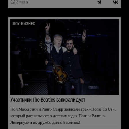
2 июня
ШОУ-БИЗНЕС
Участники The Beatles записали дуэт
Пол Маккартни и Ринго Старр записали трек «Home To Us»,
который рассказывает о детских годах Пола и Ринго в
Ливерпуле и их дружбе длиной в жизнь!