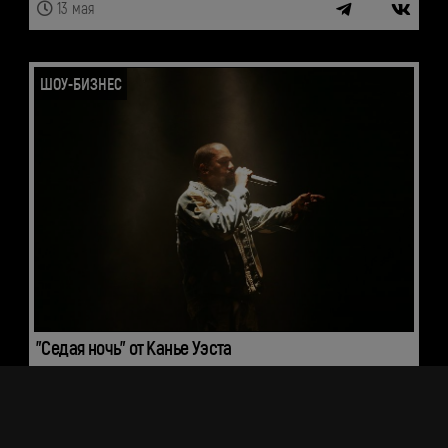
13 мая
ШОУ-БИЗНЕС
"Седая ночь" от Канье Уэста
Невероятная история разворачивается прямо сейчас: в начале
апреля в сети стал вирусным ролик, на котором Канье Уэст
якобы исполняет на грандиозном шоу в Лос-Анджелесе трек