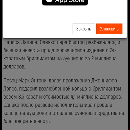
Сегодня покажем вам, как выглядят самые дорогие
обручальные кольца знаменитостей!
Пэрис Хилтон получила кольцо за 4,7 миллиона
Закрыть
Установить
долларов от наследника судостроительной империи
Пэриса Лациса. Однако пара быстро разбежалась, и
бывшая невеста продала ювелирное изделие с 24-
каратным бриллиантом на аукционе за 2 миллиона
долларов.
Певец Марк Энтони, делая преложение Дженнифер
Лопес, подарил возлюбленной кольцо с бриллиантом
весом 8,5 карат и стоимостью 4,1 миллиона долларов.
Однако после развода исполнительница продала
кольцо на аукционе и отдала вырученные средства на
благотворительность.