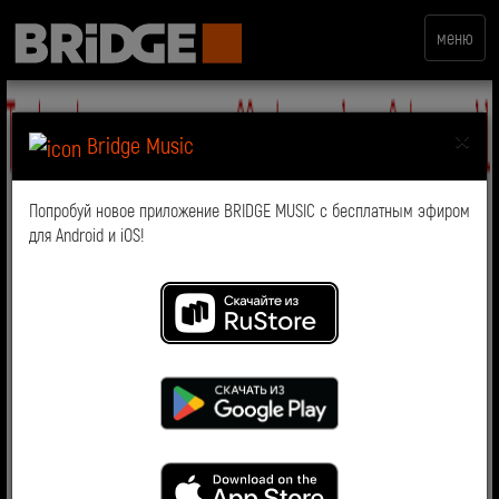
меню
×
Bridge Music
Попробуй новое приложение BRIDGE MUSIC с бесплатным эфиром
для Android и iOS!
Самое дорогое предложение
Настоящая любовь не стоит и всех богатств мира.
Только когда у знаменитостей дело доходит до
свадьбы, женихи стараются выбирать кольца подороже
и уникальнее, тем более, что фотографии будущих
супругов точно облетят весь мир.