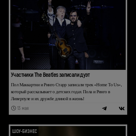
Участники The Beatles записали дуэт
Пол Маккартни и Ринго Старр записали трек «Home To Us»,
который рассказывает о детских годах Пола и Ринго в
Ливерпуле и их дружбе длиной в жизнь!
13 мая
ШОУ-БИЗНЕС