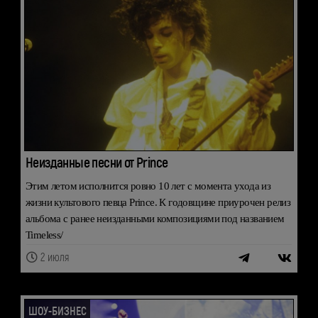
Неизданные песни от Prince
Этим летом исполнится ровно 10 лет с момента ухода из
жизни культового певца Prince. К годовщине приурочен релиз
альбома с ранее неизданными композициями под названием
Timeless/
2 июля
ШОУ-БИЗНЕС