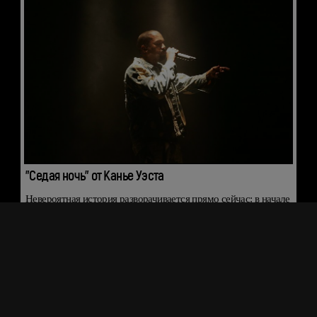
"Седая ночь" от Канье Уэста
Невероятная история разворачивается прямо сейчас: в начале
апреля в сети стал вирусным ролик, на котором Канье Уэст
якобы исполняет на грандиозном шоу в Лос-Анджелесе трек
"Седая ночь" Юры Шатунова.
15 апреля