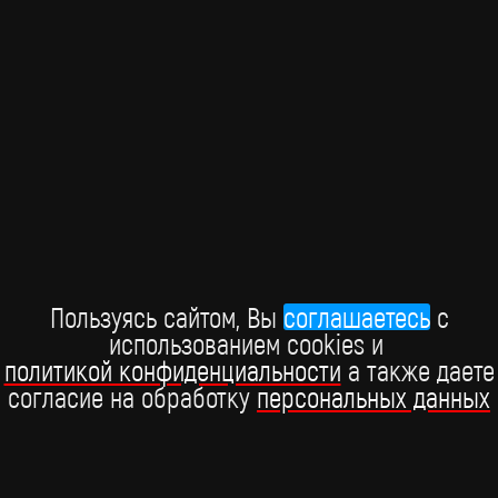
ШОУ-БИЗНЕС
Премия "Виктория-2026"
Пользуясь сайтом, Вы
соглашаетесь
c
использованием cookies и
В Москве состоялась Российская национальная музыкальная
политикой конфиденциальности
а также даете
премия "Виктория", которая прошла при поддержке BRIDGE
согласие на обработку
персональных данных
РУССКИЙ ХИТ.
15 марта