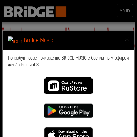
меню
×
Bridge Music
Попробуй новое приложение BRIDGE MUSIC с бесплатным эфиром
для Android и iOS!
Самый-самый
Самая первая
В 1860 была сделана первая запись на пластинку при
помощи фоноавтографа — первого в мире
звукозаписывающего устройства. Парижский
изобретатель Эдуар Леон Скотт де Мартенвиль решил