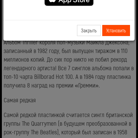
записать небольшой 10-секундный фрагмент из
французской народной песни.
Самый большой тираж
Закрыть
Установить
Альбом Thriller короля поп-музыки Майкла Джексона,
записанный в 1982 году, был выпущен тиражом в 110
миллионов копий. До сих пор никто не побил рекорд
легендарного артиста! Все 7 синглов альбома попали в
топ-10 чарта Billborad Hot 100. А в 1984 году пластинка
получила 8 наград на премии «Гремми».
Самая редкая
Самой редкой пластинкой считается сингл британской
группы The Quarrymen (в будущем преобразованной в
рок-группу The Beatles), который был записан в 1958