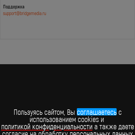
Поддержка
support@bridgemedia.ru
BRIDGE MEDIA, 2026
Пользуясь сайтом, Вы
соглашаетесь
c
+7 (495) 234-51-97
использованием cookies и
политикой конфиденциальности
а также даете
Telegram BRIDGE MEDIA
согласие на обработку
персональных данных