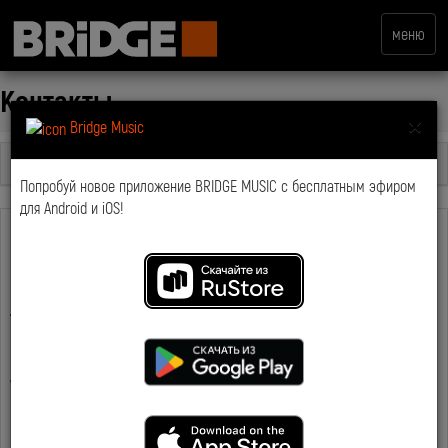
меню
Контакты
×
Bridge Music
Выбрать раздел
Попробуй новое приложение BRIDGE MUSIC с бесплатным эфиром
для Android и iOS!
Будь с нами
Мы в соц. сетях:
Telegram:
https://t.me/bridgemedia
VK:
https://vk.com/bridgetv