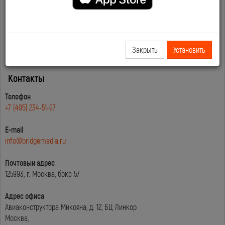
Мобильное приложение
https://bridgemedia.ru/i
Закрыть
Установить
Контакты
Телефон
+7 (495) 234-51-97
E-mail
info@bridgemedia.ru
Почтовый адрес
125993, г. Москва, бокс 57
Адрес офиса
Авиаконструктора Микояна, д. 12, БЦ Линкор
Москва,