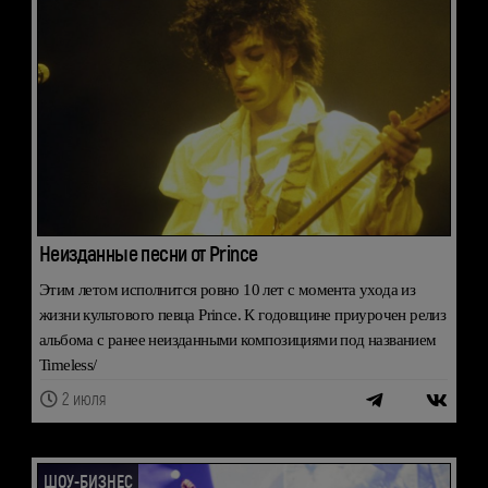
Неизданные песни от Prince
Этим летом исполнится ровно 10 лет с момента ухода из
жизни культового певца Prince. К годовщине приурочен релиз
альбома с ранее неизданными композициями под названием
Timeless/
2 июля
ШОУ-БИЗНЕС