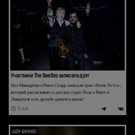
Участники The Beatles записали дуэт
Пол Маккартни и Ринго Старр записали трек «Home To Us»,
который рассказывает о детских годах Пола и Ринго в
Ливерпуле и их дружбе длиной в жизнь!
13 мая
ШОУ-БИЗНЕС