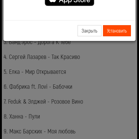
1. IOWA - Плохо Танцевать
2. Дима Билан - Держи
Закрыть
Установить
3. Банд'эрос - Дорога К Тебе
4. Сергей Лазарев - Так Красиво
5. Елка - Мир Открывается
6. Фабрика ft. Лоvi - Бабочки
7. Feduk & Элджей - Розовое Вино
8. Ханна - Пули
9. Макс Барских - Моя любовь