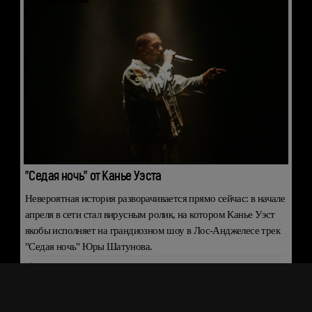
"Седая ночь" от Канье Уэста
Невероятная история разворачивается прямо сейчас: в начале
апреля в сети стал вирусным ролик, на котором Канье Уэст
якобы исполняет на грандиозном шоу в Лос-Анджелесе трек
"Седая ночь" Юры Шатунова.
15 апреля