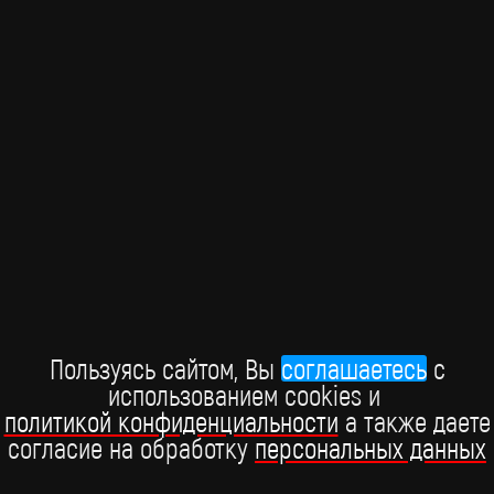
ШОУ-БИЗНЕС
Премия "Виктория-2026"
В Москве состоялась Российская национальная музыкальная
Пользуясь сайтом, Вы
соглашаетесь
c
премия "Виктория", которая прошла при поддержке BRIDGE
использованием cookies и
РУССКИЙ ХИТ.
политикой конфиденциальности
а также даете
15 марта
согласие на обработку
персональных данных