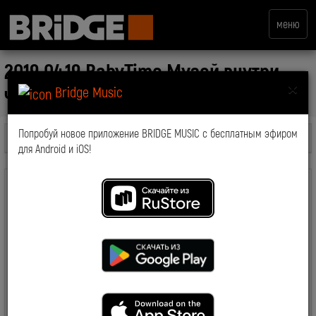
меню
2019.04.19 BabyTime Музей внутри
×
человека
Bridge Music
Попробуй новое приложение BRIDGE MUSIC с бесплатным эфиром
Все передачи
для Android и iOS!
скачать файл
комментарии: 0