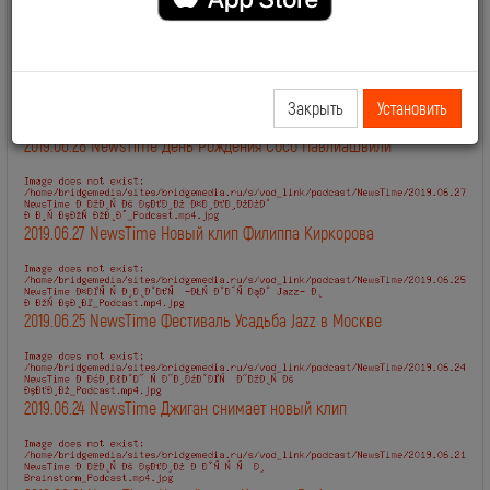
2019-04-24 19:01:59
3951
Смотрите также:
Закрыть
Установить
2019.06.28 NewsTime День Рождения Сосо Павлиашвили
2019.06.27 NewsTime Новый клип Филиппа Киркорова
2019.06.25 NewsTime Фестиваль Усадьба Jazz в Москве
2019.06.24 NewsTime Джиган снимает новый клип