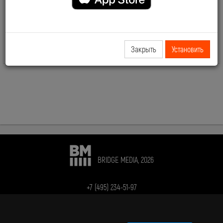
Лучшие клипы всех времен и музыкальных направлений.
Переплетение популярной музыки, новинок и композиций,
успевших стать классикой.
Закрыть
Установить
BRIDGE MEDIA, 2026
+7 (495) 234-51-97
Telegram BRIDGE MEDIA