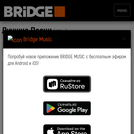
меню
Лучшие Песни
( 16+ )
×
Bridge Music
Все передачи
Попробуй новое приложение BRIDGE MUSIC с бесплатным эфиром
для Android и iOS!
Лучшие Песни - основной эфир телеканала BRIDGE Русский Хит.