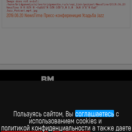
2019.06.20 NewsTime Пресс-конферениция Усадьба Jazz
BRIDGE MEDIA, 2026
+7 (495) 234-51-97
Пользуясь сайтом, Вы
соглашаетесь
c
Telegram BRIDGE MEDIA
использованием cookies и
Telegram BABY TIME
политикой конфиденциальности
а также даете