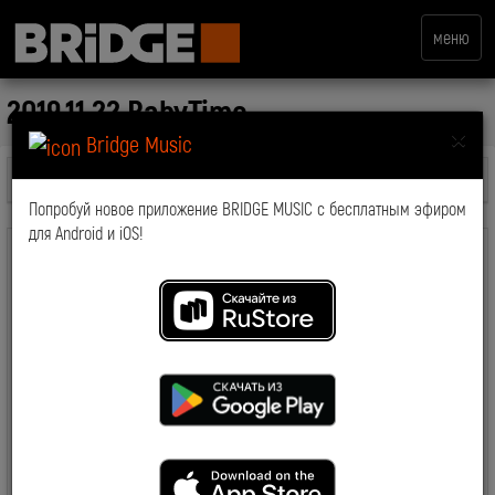
меню
2019.11.22 BabyTime_
×
Bridge Music
Все передачи
Попробуй новое приложение BRIDGE MUSIC с бесплатным эфиром
для Android и iOS!
скачать файл
комментарии: 0
2019-12-07 06:31:17
2806