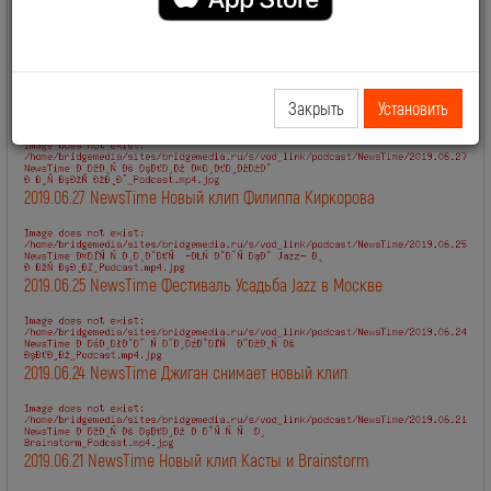
Смотрите также:
Закрыть
Установить
2019.06.28 NewsTime День Рождения Сосо Павлиашвили
2019.06.27 NewsTime Новый клип Филиппа Киркорова
2019.06.25 NewsTime Фестиваль Усадьба Jazz в Москве
2019.06.24 NewsTime Джиган снимает новый клип
2019.06.21 NewsTime Новый клип Касты и Brainstorm