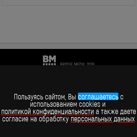
BRIDGE MEDIA, 2026
+7 (495) 234-51-97
Telegram BRIDGE MEDIA
Пользуясь сайтом, Вы
соглашаетесь
c
использованием cookies и
Telegram BABY TIME
политикой конфиденциальности
а также даете
согласие на обработку
персональных данных
ВКонтакте
YouTube