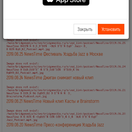
2019.06.28 NewsTime День Рождения Сосо Павлиашвили
Закрыть
Установить
2019.06.27 NewsTime Новый клип Филиппа Киркорова
2019.06.25 NewsTime Фестиваль Усадьба Jazz в Москве
2019.06.24 NewsTime Джиган снимает новый клип
2019.06.21 NewsTime Новый клип Касты и Brainstorm
2019.06.20 NewsTime Пресс-конферениция Усадьба Jazz