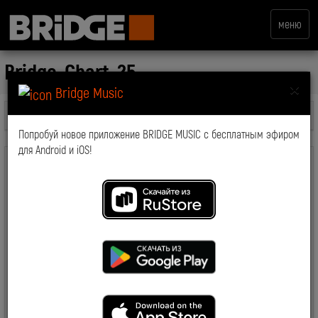
меню
Bridge_Chart_25
×
Bridge Music
Все передачи
Попробуй новое приложение BRIDGE MUSIC с бесплатным эфиром
для Android и iOS!
комментарии: 0
2018-04-05 11:43:44
10343
Смотрите также: