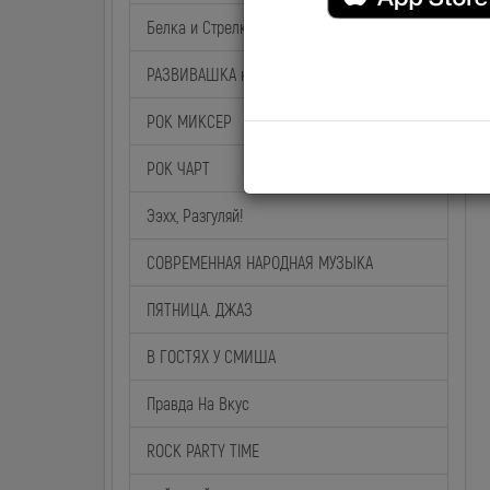
Белка и Стрелка
РАЗВИВАШКА на BABY TIME
РОК МИКСЕР
РОК ЧАРТ
Ээхх, Разгуляй!
СОВРЕМЕННАЯ НАРОДНАЯ МУЗЫКА
ПЯТНИЦА. ДЖАЗ
В ГОСТЯХ У СМИША
Правда На Вкус
ROCK PARTY TIME