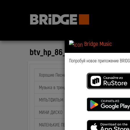
Bridge Music
btv_hp_86_sd_part_1_full
Попробуй новое приложение BRIDGE
Хорошие Песни
Музыка в тренде
МУЛЬТФИЛЬМ на BABY TIME
МИНИ ДИСКО
МАЛЕНЬКИЕ ПЕСНИ