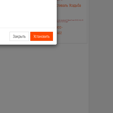
лип
2019.06.25 NewsTime Фестиваль Усадьба
Jazz в Москве
лип Касты и
2019.06.20 NewsTime Пресс-
конферениция Усадьба Jazz
Закрыть
Установить