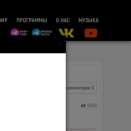
ФИР
ПРОГРАММЫ
О НАС
МУЗЫКА
×
комментарии: 0
13000