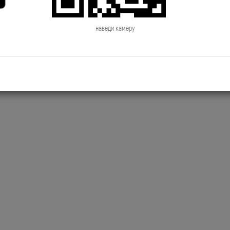
2019.06.28 NewsTime День Рождения
2019.06.27 NewsTime Новый к
Сосо Павлиашвили
Филиппа Киркорова
наведи камеру
2019.06.24 NewsTime Джиган снимает
2019.06.21 NewsTime Новый к
новый клип
Brainstorm