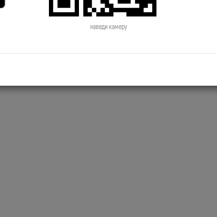
2019.06.28 NewsTime День Рождения
2019.06.27 NewsTime Новый к
Сосо Павлиашвили
Филиппа Киркорова
наведи камеру
2019.06.24 NewsTime Джиган снимает
2019.06.21 NewsTime Новый к
новый клип
Brainstorm