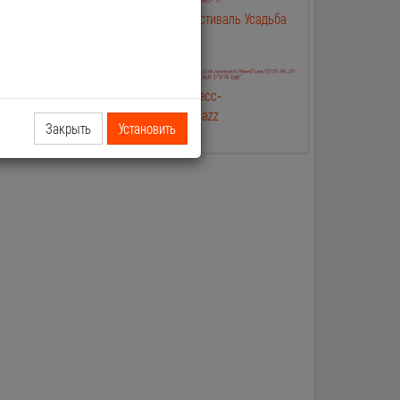
лип
2019.06.25 NewsTime Фестиваль Усадьба
Jazz в Москве
лип Касты и
2019.06.20 NewsTime Пресс-
конферениция Усадьба Jazz
Закрыть
Установить