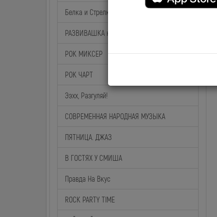
Белка и Стрелка
РАЗВИВАШКА на BABY TIME
РОК МИКСЕР
РОК ЧАРТ
Ээхх, Разгуляй!
СОВРЕМЕННАЯ НАРОДНАЯ МУЗЫКА
ПЯТНИЦА. ДЖАЗ
В ГОСТЯХ У СМИША
Правда На Вкус
ROCK PARTY TIME