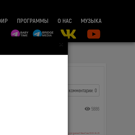
ФИР
ПРОГРАММЫ
О НАС
МУЗЫКА
×
комментарии: 0
5886