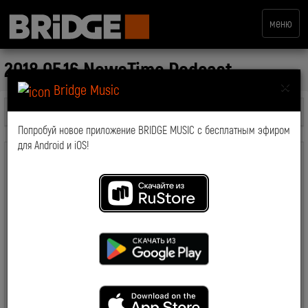
меню
2018.05.16 NewsTime Podcast
×
Bridge Music
Все передачи
Попробуй новое приложение BRIDGE MUSIC с бесплатным эфиром
для Android и iOS!
комментарии: 0
2018-05-18 19:04:14
6787
Смотрите также: