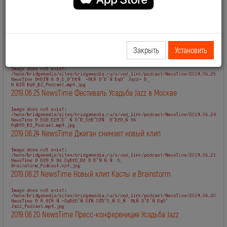
2019.06.28 NewsTime День Рождения Сосо Павлиашвили
Закрыть
Установить
2019.06.27 NewsTime Новый клип Филиппа Киркорова
2019.06.25 NewsTime Фестиваль Усадьба Jazz в Москве
2019.06.24 NewsTime Джиган снимает новый клип
2019.06.21 NewsTime Новый клип Касты и Brainstorm
2019.06.20 NewsTime Пресс-конферениция Усадьба Jazz