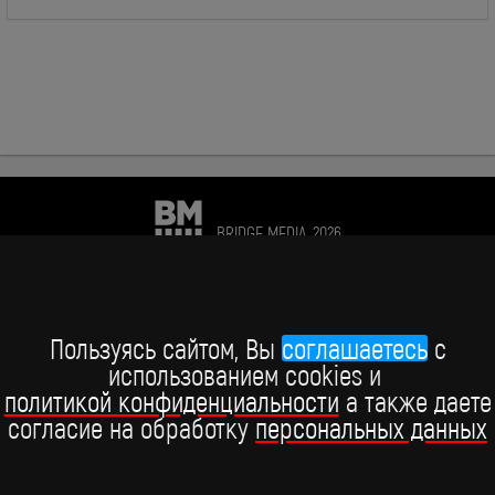
BRIDGE MEDIA, 2026
+7 (495) 234-51-97
Telegram BRIDGE MEDIA
Пользуясь сайтом, Вы
соглашаетесь
c
использованием cookies и
Telegram BABY TIME
политикой конфиденциальности
а также даете
согласие на обработку
персональных данных
ВКонтакте
YouTube