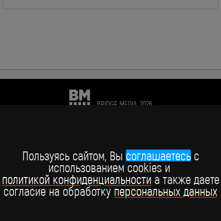
BRIDGE MEDIA, 2026
+7 (495) 234-51-97
Telegram BRIDGE MEDIA
Пользуясь сайтом, Вы
соглашаетесь
c
использованием cookies и
Telegram BABY TIME
политикой конфиденциальности
а также даете
согласие на обработку
персональных данных
ВКонтакте
YouTube