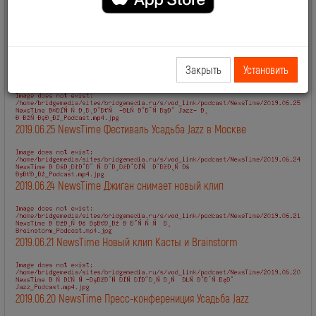
2019.06.28 NewsTime День Рождения Сосо Павлиашвили
Закрыть
Установить
2019.06.27 NewsTime Новый клип Филиппа Киркорова
2019.06.25 NewsTime Фестиваль Усадьба Jazz в Москве
2019.06.24 NewsTime Джиган снимает новый клип
2019.06.21 NewsTime Новый клип Касты и Brainstorm
2019.06.20 NewsTime Пресс-конферениция Усадьба Jazz