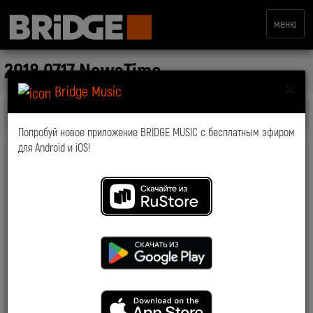
меню
2018.07.17 NewsTime
×
Bridge Music
Все передачи
Попробуй новое приложение BRIDGE MUSIC с бесплатным эфиром
для Android и iOS!
комментарии: 0
2019-03-19 15:03:06
7551
Смотрите также: