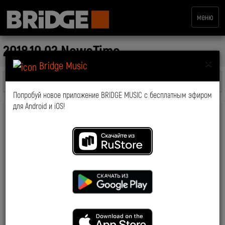
меню
2018.10.02 NewsTime
×
Bridge Music
Все передачи
Попробуй новое приложение BRIDGE MUSIC с бесплатным эфиром
для Android и iOS!
комментарии: 0
2019-03-19 15:06:41
7281
Смотрите также: