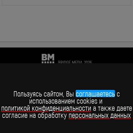
BRIDGE MEDIA, 2026
+7 (495) 234-51-97
Telegram BRIDGE MEDIA
Пользуясь сайтом, Вы
соглашаетесь
c
использованием cookies и
Telegram BABY TIME
политикой конфиденциальности
а также даете
согласие на обработку
персональных данных
ВКонтакте
YouTube