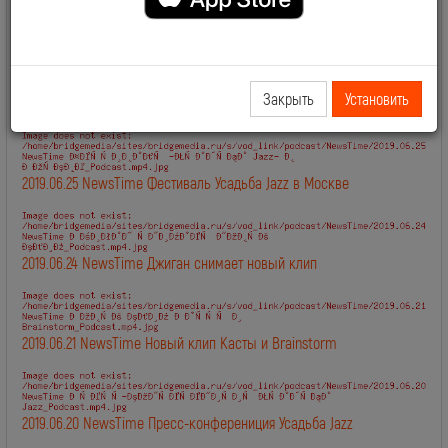
2019.06.28 NewsTime День Рождения Сосо Павлиашвили
Закрыть
Установить
2019.06.27 NewsTime Новый клип Филиппа Киркорова
2019.06.25 NewsTime Фестиваль Усадьба Jazz в Москве
2019.06.24 NewsTime Джиган снимает новый клип
2019.06.21 NewsTime Новый клип Касты и Brainstorm
2019.06.20 NewsTime Пресс-конферениция Усадьба Jazz