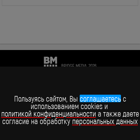
BRIDGE MEDIA, 2026
+7 (495) 234-51-97
Telegram BRIDGE MEDIA
Пользуясь сайтом, Вы
соглашаетесь
c
использованием cookies и
Telegram BABY TIME
политикой конфиденциальности
а также даете
согласие на обработку
персональных данных
ВКонтакте
YouTube