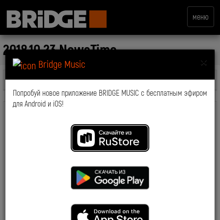
меню
2018.10.23 NewsTime
×
Bridge Music
Все передачи
Попробуй новое приложение BRIDGE MUSIC с бесплатным эфиром
для Android и iOS!
комментарии: 0
2019-03-19 15:07:45
7032
Смотрите также: