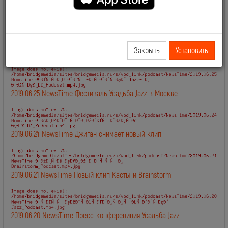
2019.06.28 NewsTime День Рождения Сосо Павлиашвили
Закрыть
Установить
2019.06.27 NewsTime Новый клип Филиппа Киркорова
2019.06.25 NewsTime Фестиваль Усадьба Jazz в Москве
2019.06.24 NewsTime Джиган снимает новый клип
2019.06.21 NewsTime Новый клип Касты и Brainstorm
2019.06.20 NewsTime Пресс-конферениция Усадьба Jazz