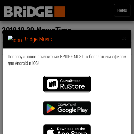
меню
2018.10.29 NewsTime
×
Bridge Music
Все передачи
Попробуй новое приложение BRIDGE MUSIC с бесплатным эфиром
для Android и iOS!
комментарии: 0
2019-03-19 15:08:07
8214
Смотрите также: