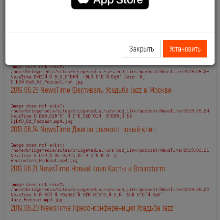
2019.06.28 NewsTime День Рождения Сосо Павлиашвили
Закрыть
Установить
2019.06.27 NewsTime Новый клип Филиппа Киркорова
2019.06.25 NewsTime Фестиваль Усадьба Jazz в Москве
2019.06.24 NewsTime Джиган снимает новый клип
2019.06.21 NewsTime Новый клип Касты и Brainstorm
2019.06.20 NewsTime Пресс-конферениция Усадьба Jazz