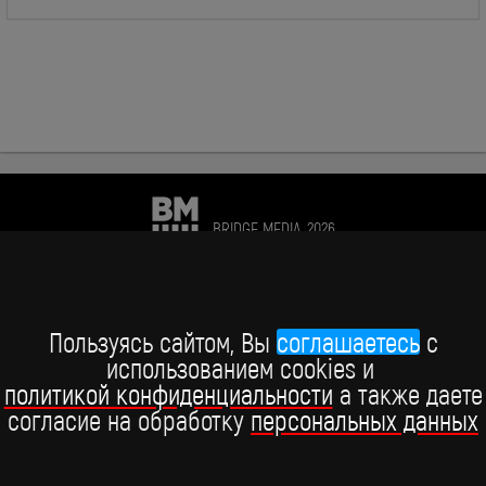
BRIDGE MEDIA, 2026
+7 (495) 234-51-97
Telegram BRIDGE MEDIA
Пользуясь сайтом, Вы
соглашаетесь
c
использованием cookies и
Telegram BABY TIME
политикой конфиденциальности
а также даете
согласие на обработку
персональных данных
ВКонтакте
YouTube