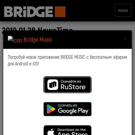
меню
2019.01.28 NewsTime
×
Bridge Music
Все передачи
Попробуй новое приложение BRIDGE MUSIC с бесплатным эфиром
для Android и iOS!
комментарии: 0
2019-03-19 15:11:58
6681
Смотрите также: