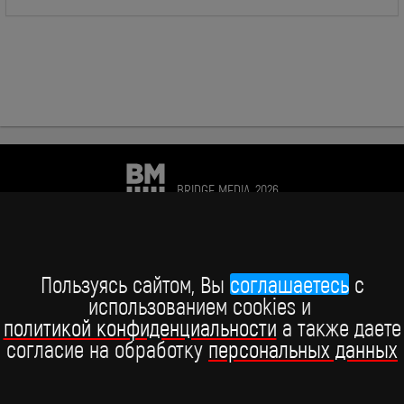
BRIDGE MEDIA, 2026
+7 (495) 234-51-97
Telegram BRIDGE MEDIA
Пользуясь сайтом, Вы
соглашаетесь
c
использованием cookies и
Telegram BABY TIME
политикой конфиденциальности
а также даете
согласие на обработку
персональных данных
ВКонтакте
YouTube