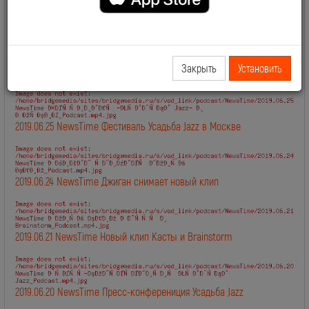
2019.06.28 NewsTime День Рождения Сосо Павлиашвили
Закрыть
Установить
2019.06.27 NewsTime Новый клип Филиппа Киркорова
2019.06.25 NewsTime Фестиваль Усадьба Jazz в Москве
2019.06.24 NewsTime Джиган снимает новый клип
2019.06.21 NewsTime Новый клип Касты и Brainstorm
2019.06.20 NewsTime Пресс-конферениция Усадьба Jazz