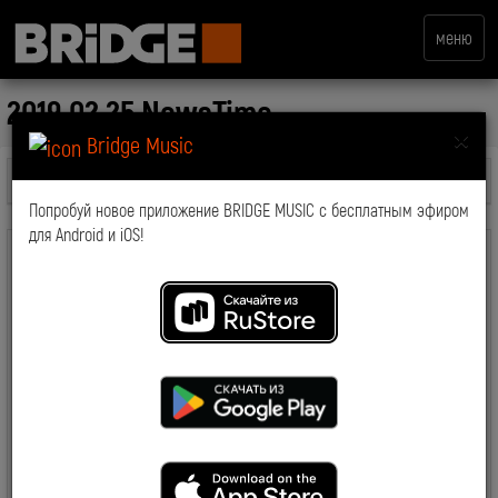
меню
2019.02.25 NewsTime
×
Bridge Music
Все передачи
Попробуй новое приложение BRIDGE MUSIC с бесплатным эфиром
для Android и iOS!
комментарии: 0
2019-03-19 15:12:43
7516
Смотрите также: