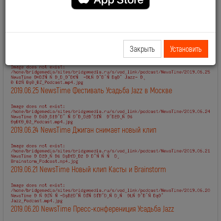
2019.06.28 NewsTime День Рождения Сосо Павлиашвили
Закрыть
Установить
2019.06.27 NewsTime Новый клип Филиппа Киркорова
2019.06.25 NewsTime Фестиваль Усадьба Jazz в Москве
2019.06.24 NewsTime Джиган снимает новый клип
2019.06.21 NewsTime Новый клип Касты и Brainstorm
2019.06.20 NewsTime Пресс-конферениция Усадьба Jazz