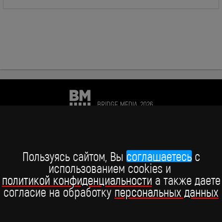
BRIDGE MEDIA, 2026
+7 (495) 234-51-97
Telegram BRIDGE MEDIA
Пользуясь сайтом, Вы
соглашаетесь
c
использованием cookies и
Telegram BABY TIME
политикой конфиденциальности
а также даете
согласие на обработку
персональных данных
ВКонтакте
YouTube