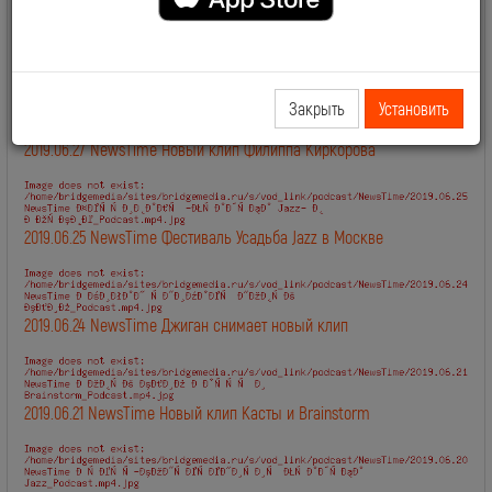
2019.06.28 NewsTime День Рождения Сосо Павлиашвили
Закрыть
Установить
2019.06.27 NewsTime Новый клип Филиппа Киркорова
2019.06.25 NewsTime Фестиваль Усадьба Jazz в Москве
2019.06.24 NewsTime Джиган снимает новый клип
2019.06.21 NewsTime Новый клип Касты и Brainstorm