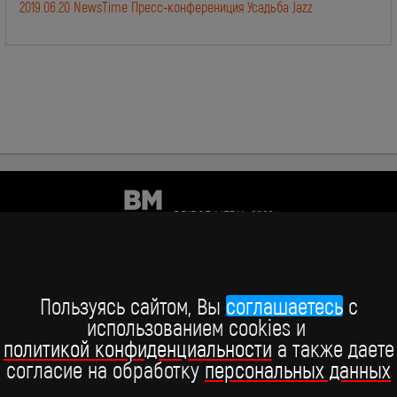
2019.06.20 NewsTime Пресс-конферениция Усадьба Jazz
BRIDGE MEDIA, 2026
+7 (495) 234-51-97
Telegram BRIDGE MEDIA
Пользуясь сайтом, Вы
соглашаетесь
c
использованием cookies и
Telegram BABY TIME
политикой конфиденциальности
а также даете
согласие на обработку
персональных данных
ВКонтакте