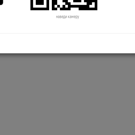
2019.06.28 NewsTime День Рождения
2019.06.27 NewsTime Новый к
Сосо Павлиашвили
Филиппа Киркорова
наведи камеру
2019.06.24 NewsTime Джиган снимает
2019.06.21 NewsTime Новый к
новый клип
Brainstorm