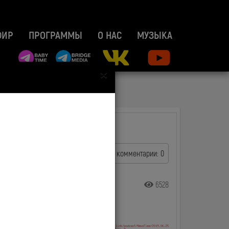
ФИР
ПРОГРАММЫ
О НАС
МУЗЫКА
×
комментарии: 0
6528