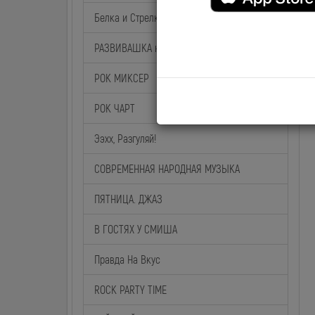
Белка и Стрелка
РАЗВИВАШКА на BABY TIME
РОК МИКСЕР
РОК ЧАРТ
Ээхх, Разгуляй!
СОВРЕМЕННАЯ НАРОДНАЯ МУЗЫКА
ПЯТНИЦА. ДЖАЗ
В ГОСТЯХ У СМИША
Правда На Вкус
ROCK PARTY TIME