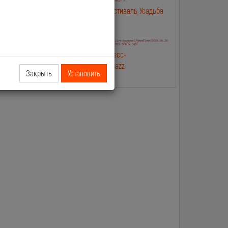
лип
2019.06.25 NewsTime Фестиваль Усадьба
Jazz в Москве
лип Касты и
2019.06.20 NewsTime Пресс-
конферениция Усадьба Jazz
Закрыть
Установить