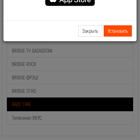
BRIDGE HITS
BRIDGE ШЛЯГЕР
Закрыть
Установить
BRIDGE DELUXE
BRIDGE TV QAZAQSTAN
BRIDGE ROCK
BRIDGE ФРЭШ
BRIDGE ЭТНО
BABY TIME
Телеканал ВКУС