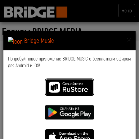
меню
Бренды
BRIDGE MEDIA
×
Bridge Music
RTG TV
Попробуй новое приложение BRIDGE MUSIC с бесплатным эфиром
для Android и iOS!
RTG int
RTG HD
RTG Films
BRIDGE
BRIDGE РУССКИЙ ХИТ
BRIDGE CLASSIC