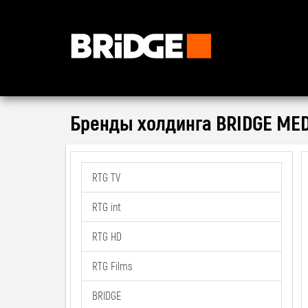
Bridge Music
Попробуй новое приложение BRIDGE
Бренды
холдинга
BRIDGE MED
RTG TV
RTG int
RTG HD
RTG Films
BRIDGE