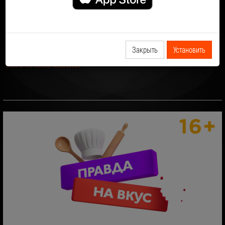
2019.12.30-Detali-Gayazov$ Brother$
2019.12.27-Detali-Zveri
Закрыть
Установить
2019.12.25-Detali-Agurbash
2019.12.24-Detali-Slot
2019.12.23-Detali-Fomin
2019.12.20-Detali-National Geographic Awards 2019
2019.12.19-Detali-Noskov
2019.12.18-Detali-mgzavrebi
2019.12.17-Detali- VIAGra
2019.12.16-Detali- Razgulyay